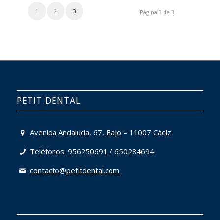
1
2
3
Página 3 de 3
PETIT DENTAL
Avenida Andalucía, 67, Bajo – 11007 Cádiz
Teléfonos:
956250691
/
650284694
contacto@petitdental.com