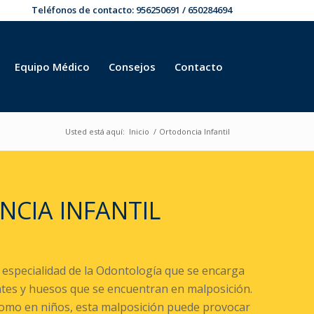
Teléfonos de contacto:
956250691
/
650284694
Equipo Médico
Consejos
Contacto
Usted está aquí:
Inicio
/
Ortodoncia Infantil
CIA INFANTIL
a especialidad de la Odontología que se encarga
entes y huesos que se encuentran en malposición.
omo en niños, esta malposición puede provocar