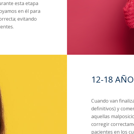
urante esta etapa
poyamos en él para
correcta; evitando
entes.
12-18 AÑO
Cuando van finaliza
definitivos) y com
aquellas malposici
corregir correctam
pacientes en los c