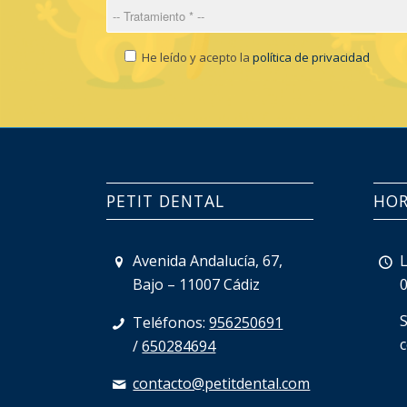
He leído y acepto la
política de privacidad
PETIT DENTAL
HOR
Avenida Andalucía, 67,
Bajo – 11007 Cádiz
Teléfonos:
956250691
/
650284694
contacto@petitdental.com