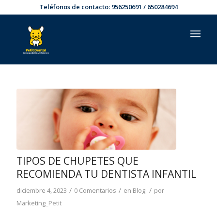
Teléfonos de contacto:
956250691
/
650284694
TIPOS DE CHUPETES QUE
RECOMIENDA TU DENTISTA INFANTIL
/
/
/
diciembre 4, 2023
0 Comentarios
en
Blog
por
Marketing_Petit