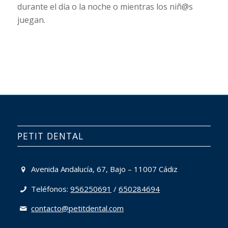
durante el día o la noche o mientras los niñ@s
juegan.
PETIT DENTAL
Avenida Andalucía, 67, Bajo – 11007 Cádiz
Teléfonos:
956250691
/
650284694
contacto@petitdental.com