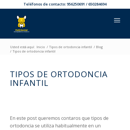
Teléfonos de contacto:
956250691
/
650284694
Usted está aquí:
Inicio
/
Tipos de ortodoncia infantil
/
Blog
/
Tipos de ortodoncia infantil
TIPOS DE ORTODONCIA
INFANTIL
En este post queremos contaros que tipos de
ortodoncia se utiliza habitualmente en un