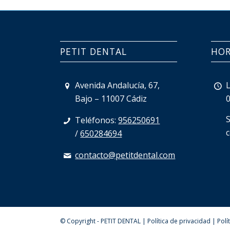
PETIT DENTAL
HOR
Avenida Andalucía, 67,
Bajo – 11007 Cádiz
Teléfonos:
956250691
/
650284694
contacto@petitdental.com
© Copyright - PETIT DENTAL |
Política de privacidad
|
Polí