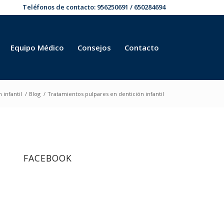
Teléfonos de contacto:
956250691
/
650284694
Equipo Médico
Consejos
Contacto
 infantil
/
Blog
/
Tratamientos pulpares en dentición infantil
FACEBOOK