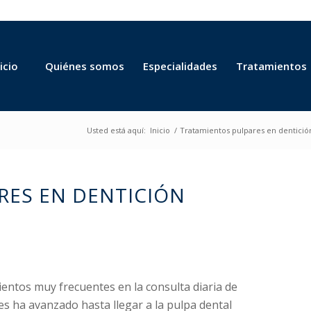
icio
Quiénes somos
Especialidades
Tratamientos
Usted está aquí:
Inicio
/
Tratamientos pulpares en dentición
RES EN DENTICIÓN
entos muy frecuentes en la consulta diaria de
ies ha avanzado hasta llegar a la pulpa dental